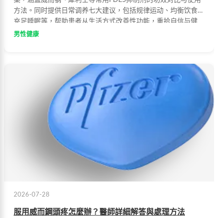
案，涵盖威而钢、犀利士等常用PDE5抑制剂的功效对比与使用
方法。同时提供日常调养七大建议，包括规律运动、均衡饮食、
充足睡眠等，帮助患者从生活方式改善性功能，重拾自信与健
康。
男性健康
2026-07-28
服用威而鋼頭疼怎麼辦？醫師詳細解答與處理方法