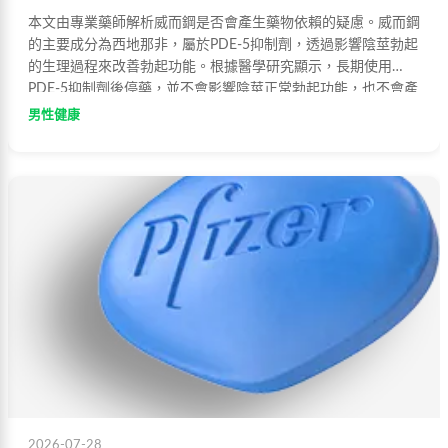
本文由專業藥師解析威而鋼是否會產生藥物依賴的疑慮。威而鋼
的主要成分為西地那非，屬於PDE-5抑制劑，透過影響陰莖勃起
的生理過程來改善勃起功能。根據醫學研究顯示，長期使用
PDE-5抑制劑後停藥，並不會影響陰莖正常勃起功能，也不會產
生藥物依賴現象。患者可根據自身需求隨時開始或停止服用，無
男性健康
需擔心成癮問題。
2026-07-28