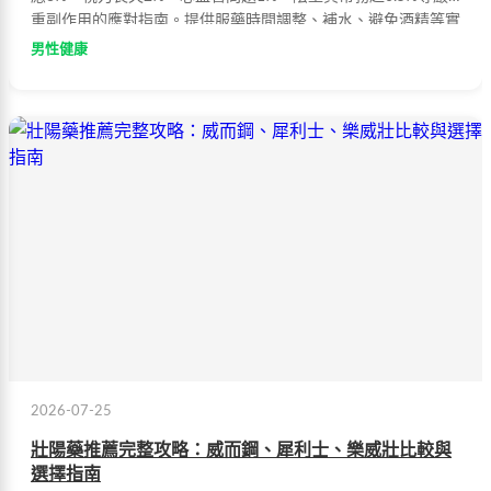
重副作用的應對指南。提供服藥時間調整、補水、避免酒精等實
用建議，幫助使用者安全用藥。
男性健康
2026-07-25
壯陽藥推薦完整攻略：威而鋼、犀利士、樂威壯比較與
選擇指南