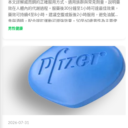
本文詳解威而鋼的正確服用方式、適用族群與常見劑量，說明藥
效在人體內的代謝過程。服藥後30分鐘至1小時可達最佳效果，
藥效可持續4至8小時。建議空腹或飯後2小時服用，避免油膩飲
食與酒精，配合提肛運動可增強效果。50至60歲男性為主要使
用族群，65歲以上建議從50mg起始服用。
男性健康
2026-07-31