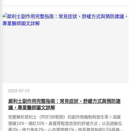
2026-07-25
犀利士副作用完整指南：常見症狀、舒緩方式與預防建
議，專業醫師圖文詳解
完整解析犀利士（PDE5抑制劑）的副作用機制與發生率。涵蓋
頭痛16%、潮紅10%、鼻塞等輕度症狀的舒緩方法；以及過敏反
應3%、視力喪失2%、心血管問題1%、陰莖異常勃起0.5%等嚴