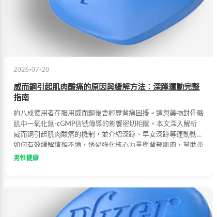
2026-07-28
威而鋼引起肌肉酸痛的原因與緩解方法：深蹲運動完整
指南
約八成使用者在服用威而鋼後會經歷背痛困擾。這與藥物對骨骼
肌中一氧化氮-cGMP信號傳導的影響密切相關。本文深入解析
威而鋼引起肌肉酸痛的機制，並介紹深蹲、早安深蹲等運動動作
如何有效緩解這類不適，透過強化核心力量與背部肌肉，幫助患
者恢復舒適生活。
男性健康