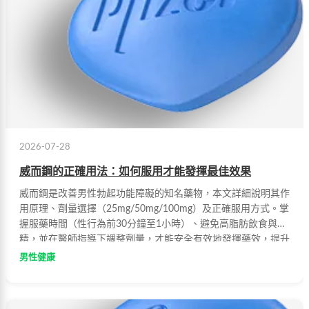
2026-07-28
威而鋼的正確用法：如何服用才能發揮最佳效果
威而鋼是改善男性勃起功能障礙的知名藥物，本文詳細說明其作
用原理、劑量選擇（25mg/50mg/100mg）及正確服用方式。掌
握服藥時間（性行為前30分鐘至1小時）、避免高脂肪飲食與酒
精，並在醫師指導下調整劑量，才能安全有效地發揮藥效，提升
性生活品質。
男性健康