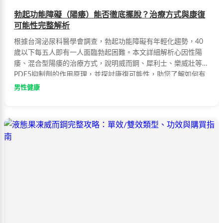
勃起功能障礙（陽痿）能否徹底擺脫？治療方式與康復
可能性完整解析
根據台灣泌尿科醫學會調查，勃起功能障礙有年輕化趨勢，40
歲以下每五人即有一人面臨勃起困難。本文詳細解析心因性陽
痿、混合型陽痿的治療方式，說明威而鋼、犀利士、樂威壯等
PDE5抑制劑的作用原理，並探討康復可能性，助您了解如何有
效改善勃起功能障礙。
男性健康