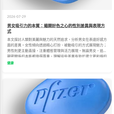
2026-07-29
男女吸引力的本質：揭開好色之心的性別差異與表現方
式
本文探討人類對美麗與魅力的天然追求，分析男女在表達好感方
面的差異。女性傾向透過精心打扮、被動吸引的方式展現魅力；
男性則更主動直接，注重體態管理與活力展現。無論男女，追求
親密關係的本能都值得尊重，理解這些差異有助於建立更和諧的
兩性互動。
健康