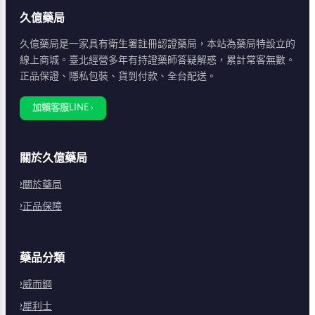
久億藥局
久億藥局是一家具有衛生署註冊認證藥局，本站為藥局特設立的
線上商城。臺北經營多年有持證藥師答疑解惑，累計常客無數。
正品保證、隱私包裝、貨到付款、全台配送。
加賴客服LINE ›
關於久億藥局
關於藥局
正品保障
藥品分類
威而鋼
犀利士