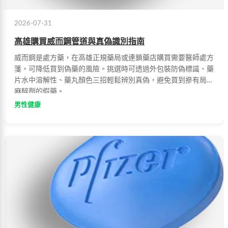
2026-07-31
高雄購買威而鋼管道與真偽識別指南
威而鋼是處方藥，在高雄正規藥局或連鎖藥店購買需要醫師處方
箋，可降低買到偽藥的風險。挑選時可透過外包裝防偽標識、藥
片水中溶解性、藥丸顏色三招輕鬆辨別真偽，避免買到摻有局部
麻醉劑的假藥。
男性健康