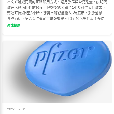
本文詳解威而鋼的正確服用方式、適用族群與常見劑量，說明藥
效在人體內的代謝過程。服藥後30分鐘至1小時可達最佳效果，
藥效可持續4至8小時。建議空腹或飯後2小時服用，避免油膩飲
食與酒精，配合提肛運動可增強效果。50至60歲男性為主要使
用族群，65歲以上建議從50mg起始服用。
男性健康
2026-07-31