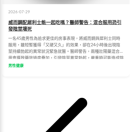
2026-07-29
威而鋼配犀利士能一起吃嗎？醫師警告：混合服用恐引
發陰莖壞死
一名45歲男性為追求更佳的房事表現，將威而鋼與犀利士同時
服用，雖短暫獲得「又硬又久」的效果，卻在24小時後出現陰
莖持續勃起的異常狀況緊急就醫。醫師警告，兩種壯陽藥混合使
用會導致藥效過度疊加，引發陰莖異常勃起，嚴重時可能造成陰
莖壞死、纖維化甚至永久喪失性功能。提醒有勃起功能障礙困擾
男性健康
者，應先諮詢專業醫師意見，切勿自行混合用藥。