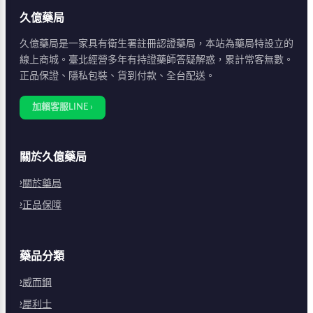
久億藥局
久億藥局是一家具有衛生署註冊認證藥局，本站為藥局特設立的
線上商城。臺北經營多年有持證藥師答疑解惑，累計常客無數。
正品保證、隱私包裝、貨到付款、全台配送。
加賴客服LINE ›
關於久億藥局
關於藥局
正品保障
藥品分類
威而鋼
犀利士