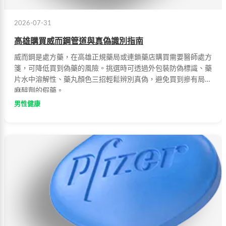
2026-07-31
高雄購買威而鋼管道與真偽識別指南
威而鋼是處方藥，在高雄正規藥局或連鎖藥店購買需要醫師處方
箋，可降低買到偽藥的風險。挑選時可透過外包裝防偽標識、藥
片水中溶解性、藥丸顏色三招輕鬆辨別真偽，避免買到摻有局部
麻醉劑的假藥。
男性健康