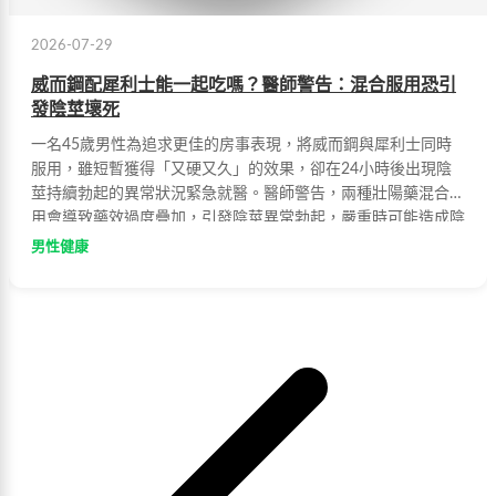
2026-07-29
威而鋼配犀利士能一起吃嗎？醫師警告：混合服用恐引
發陰莖壞死
一名45歲男性為追求更佳的房事表現，將威而鋼與犀利士同時
服用，雖短暫獲得「又硬又久」的效果，卻在24小時後出現陰
莖持續勃起的異常狀況緊急就醫。醫師警告，兩種壯陽藥混合使
用會導致藥效過度疊加，引發陰莖異常勃起，嚴重時可能造成陰
莖壞死、纖維化甚至永久喪失性功能。提醒有勃起功能障礙困擾
男性健康
者，應先諮詢專業醫師意見，切勿自行混合用藥。