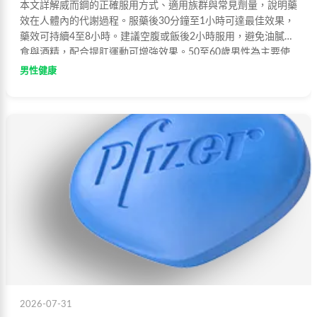
本文詳解威而鋼的正確服用方式、適用族群與常見劑量，說明藥
效在人體內的代謝過程。服藥後30分鐘至1小時可達最佳效果，
藥效可持續4至8小時。建議空腹或飯後2小時服用，避免油膩飲
食與酒精，配合提肛運動可增強效果。50至60歲男性為主要使
用族群，65歲以上建議從50mg起始服用。
男性健康
2026-07-31