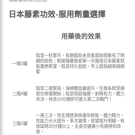
日本藤素功效-服用劑量選擇
用藥後的效果
陰莖一柱擎天，長期晨勃未見者晨勃現象有了明
顯的起色；輕度陽痿患者第一天服用日本藤素就
一階3罐
能重燃希望，陰莖持久勃起，早上晨勃越來越頻
繁
陰莖二度堅挺，海綿體血量提升，生殖系統受損
部位修復開始；陰莖勃起強硬，射精有力，體力
二階4罐
充沛，休息10分鐘即可進入第二次戰鬥！
一夜三次，性生理逐漸恢復年輕態，體力精力，
性能力大大提升，多次激情，欲望提升明顯，有
三階5罐
效延時20分鐘以上，全身亞健康小毛病得到改
善。