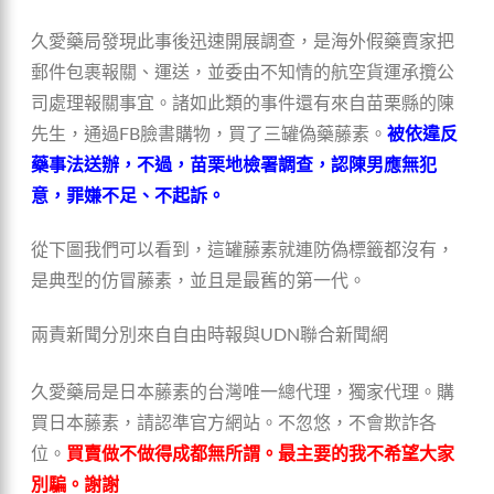
久愛藥局發現此事後迅速開展調查，是海外假藥賣家把
郵件包裹報關、運送，並委由不知情的航空貨運承攬公
司處理報關事宜。諸如此類的事件還有來自苗栗縣的陳
先生，通過FB臉書購物，買了三罐偽藥藤素。
被依違反
藥事法送辦，不過，苗栗地檢署調查，認陳男應無犯
意，罪嫌不足、不起訴。
從下圖我們可以看到，這罐藤素就連防偽標籤都沒有，
是典型的仿冒藤素，並且是最舊的第一代。
兩責新聞分別來自自由時報與UDN聯合新聞網
久愛藥局是日本藤素的台灣唯一總代理，獨家代理。購
買日本藤素，請認準官方網站。不忽悠，不會欺詐各
位。
買賣做不做得成都無所謂。最主要的我不希望大家
別騙。謝謝