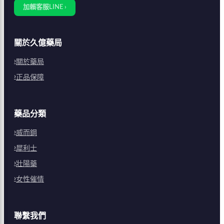
加賴客服LINE ›
關於久億藥局
關於藥局
正品保障
藥品分類
威而鋼
犀利士
壯陽藥
女性催情
聯繫我們