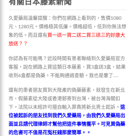
有關日本藤素新聞
久愛藥局溫馨提醒：你們在網路上看到的，售價1080
元、1280元。價格極其低廉。價格超低，低到你無法想
象的低。而且還有
買一送一買二送二買三送三的好康大
放送？？
你認為有可能嗎？近段時間有患者聯絡到久愛藥局官方
客服，說在網路上買這類日本藤素，買3盒送3盒，結果
收到6盒都是偽藥。不能夠通過查驗。我也是暈了….
還有的患者朋友買到大陸產的偽藥藤素，就發生在新北
市，假藤素從大陸或香港郵寄到台灣，被台灣海關扣
下。法院以未經許可擅自輸入罪責將新北男士起訴。
這
位被起訴的朋友找到我們久愛藥局，由我們久愛藥局出
面並且請代理律師才幫他把這件事情擺平。可見買偽藥
的危害可不值是花冤枉錢那麼簡單。。