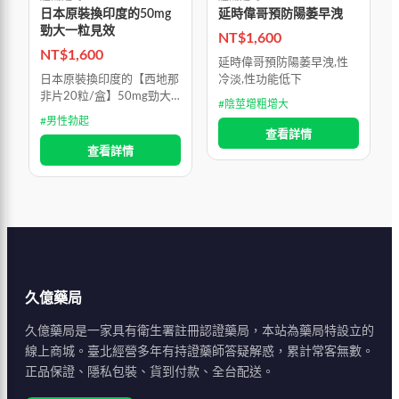
日本原裝換印度的50mg
延時偉哥預防陽萎早洩
勁大一粒見效
NT$
1,600
NT$
1,600
延時偉哥預防陽萎早洩,性
日本原裝換印度的【西地那
冷淡,性功能低下
非片20粒/盒】50mg勁大
#
陰莖增粗增大
一粒見效丨超強升級,丨暴
#
男性勃起
漲時長尺寸暴增丨瞬間勃起
查看詳情
丨重振雄風
查看詳情
久億藥局
久億藥局是一家具有衛生署註冊認證藥局，本站為藥局特設立的
線上商城。臺北經營多年有持證藥師答疑解惑，累計常客無數。
正品保證、隱私包裝、貨到付款、全台配送。