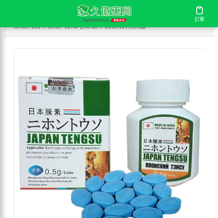
/
/
/
首頁
商店
壯陽延時
訂單
訂單
第三代日本藤素-台灣地區日本騰素官方旗艦