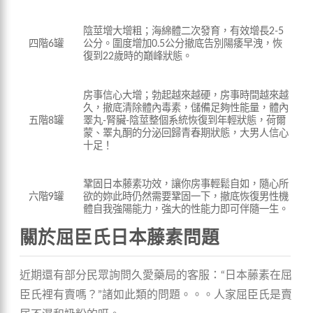
陰莖增大增粗；海綿體二次發育，有效增長2-5
公分。圍度增加0.5公分撤底告別陽痿早洩，恢
四階6罐
復到22歲時的巔峰狀態。
房事信心大增；勃起越來越硬，房事時間越來越
久，撤底清除體內毒素，儲備足夠性能量，體內
睪丸-腎臟-陰莖整個系統恢復到年輕狀態，荷爾
五階8罐
蒙、睪丸酮的分泌回歸青春期狀態，大男人信心
十足！
鞏固日本藤素功效，讓你房事輕鬆自如，隨心所
欲的妳此時仍然需要鞏固一下，撤底恢復男性機
六階9罐
體自我強陽能力，強大的性能力即可伴隨一生。
關於屈臣氏日本藤素問題
近期還有部分民眾詢問久愛藥局的客服：“日本藤素在屈
臣氏裡有賣嗎？”諸如此類的問題。。。人家屈臣氏是賣