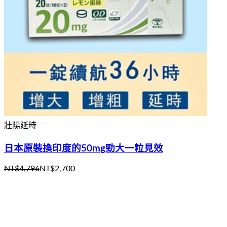
壯陽延時
日本原裝換印度的50mg勁大一粒見效
NT$
4,796
NT$
2,700