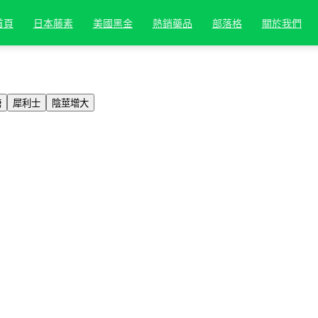
首頁
日本藤素
美國黑金
熱銷藥品
部落格
關於我們
糖
犀利士
陰莖增大