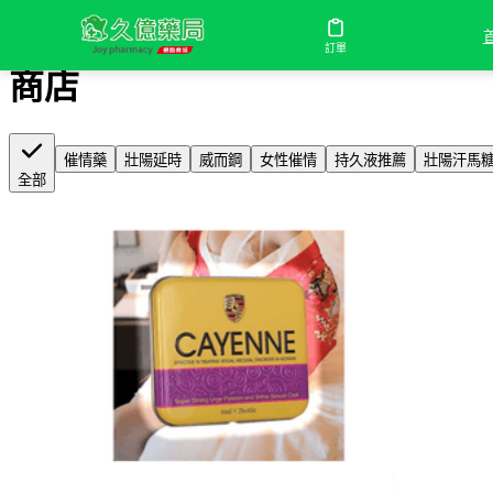
首頁
/
商店
訂單
商店
催情藥
壯陽延時
威而鋼
女性催情
持久液推薦
壯陽汗馬
全部