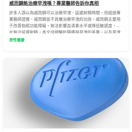
威而鋼能治療早洩嗎？專業醫師告訴你真相
許多人誤以為威而鋼可以治療早洩、延遲射精時間，但經過專
業醫師證實，威而鋼並不具備治療早洩的功效。威而鋼主要用
于改善勃起功能障礙，無法影響血清素水平或降低敏感度，因
此無法延遲射精。本文詳細解析陽痿與早洩的差異，以及早洩
的正規治療方式。
男性健康