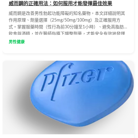
威而鋼的正確用法：如何服用才能發揮最佳效果
威而鋼是改善男性勃起功能障礙的知名藥物，本文詳細說明其
作用原理、劑量選擇（25mg/50mg/100mg）及正確服用方
式。掌握服藥時間（性行為前30分鐘至1小時）、避免高脂肪
飲食與酒精，並在醫師指導下調整劑量，才能安全有效地發揮
藥效，提升性生活品質。
男性健康