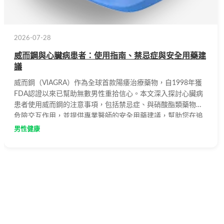
2026-07-28
威而鋼與心臟病患者：使用指南、禁忌症與安全用藥建
議
威而鋼（VIAGRA）作為全球首款陽痿治療藥物，自1998年獲
FDA認證以來已幫助無數男性重拾信心。本文深入探討心臟病
患者使用威而鋼的注意事項，包括禁忌症、與硝酸酯類藥物的
危險交互作用，並提供專業醫師的安全用藥建議，幫助您在追
求性生活品質的同時，確保自身健康與安全。
男性健康