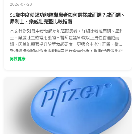
2026-07-28
51歲中度勃起功能障礙患者如何選擇威而鋼？威而鋼、
犀利士、樂威壯完整比較指南
本文針對51歲中度勃起功能障礙患者，詳細比較威而鋼、犀利
士、樂威壯三款常用藥物。醫師建議50歲以上男性首選威而
鋼，因其能顯著提升陰莖勃起硬度，更適合中老年群體。從藥
效持續時間和副作用兩個維度進行全面分析，幫助患者做出正
確選擇。
男性健康