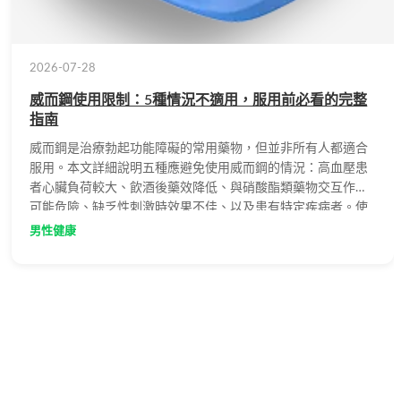
2026-07-28
威而鋼使用限制：5種情況不適用，服用前必看的完整
指南
威而鋼是治療勃起功能障礙的常用藥物，但並非所有人都適合
服用。本文詳細說明五種應避免使用威而鋼的情況：高血壓患
者心臟負荷較大、飲酒後藥效降低、與硝酸酯類藥物交互作用
可能危險、缺乏性刺激時效果不佳、以及患有特定疾病者。使
用前務必諮詢專業醫師，守護自身健康。
男性健康