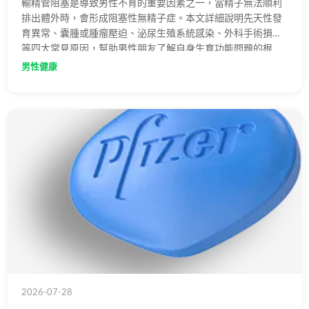
輸精管阻塞是導致男性不育的重要因素之一，當精子無法順利
排出體外時，會形成阻塞性無精子症。本文詳細說明先天性發
育異常、囊腫或腫瘤壓迫、泌尿生殖系統感染、外科手術損傷
等四大常見原因，幫助男性朋友了解自身生育功能問題的根
源，並建議及早就醫檢查與治療。
男性健康
2026-07-28