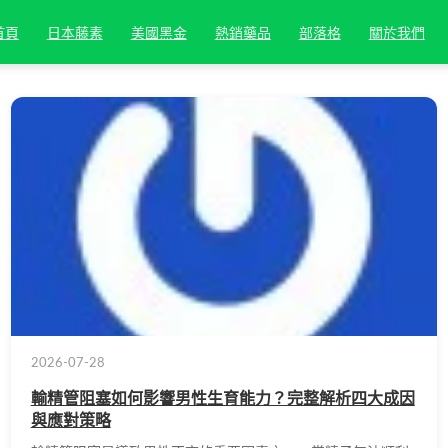
首頁
日本藤素
美國黑金
熱銷藥品
部落格
關於我們
2026-07-28
輸精管阻塞如何影響男性生育能力？完整解析四大成因
與應對策略