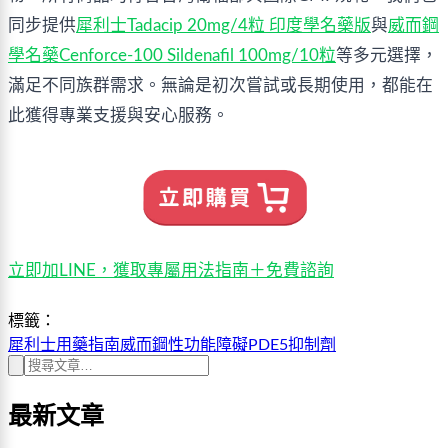
同步提供
犀利士Tadacip 20mg/4粒 印度學名藥版
與
威而鋼
學名藥Cenforce-100 Sildenafil 100mg/10粒
等多元選擇，
滿足不同族群需求。無論是初次嘗試或長期使用，都能在
此獲得專業支援與安心服務。
立即加LINE，獲取專屬用法指南＋免費諮詢
標籤：
犀利士
用藥指南
威而鋼
性功能障礙
PDE5抑制劑
最新文章