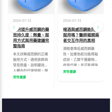
2026-07-31
2026-07-31
如何提升威而鋼的藥
喝酒與威而鋼能同時
效持久度：劑量、服
服用嗎？醫師揭開兩
用方式與用藥建議完
者交互作用的真相
整指南
酒精會降低威而鋼藥
本文詳解威而鋼的正確
效，加重勃起功能障礙
服用方式、適用族群與
症狀。乙醇干擾藥物吸
常見劑量，說明藥效在
收與代謝，並可能增強
人體內的代謝過程。服
副作用。醫師建議服藥
男性健康
藥後30分鐘至1小時可
前後兩小時內應避免飲
男性健康
達最佳效果，藥效可持
酒，了解正確服藥方式
續4至8小時。建議空腹
才能充分發揮藥效。
或飯後2小時服用，避
免油膩飲食與酒精，配
合提肛運動可增強效
果。50至60歲男性為主