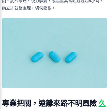
悶、劇烈頭痛、視力驟變，或陰莖異常勃起超過4小時，
請立即就醫處理，切勿延誤。
專業把關，遠離來路不明風險 
久