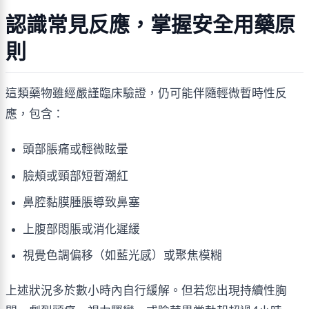
認識常見反應，掌握安全用藥原
則
這類藥物雖經嚴謹臨床驗證，仍可能伴隨輕微暫時性反
應，包含：
頭部脹痛或輕微眩暈
臉頰或頸部短暫潮紅
鼻腔黏膜腫脹導致鼻塞
上腹部悶脹或消化遲緩
視覺色調偏移（如藍光感）或聚焦模糊
上述狀況多於數小時內自行緩解。但若您出現持續性胸