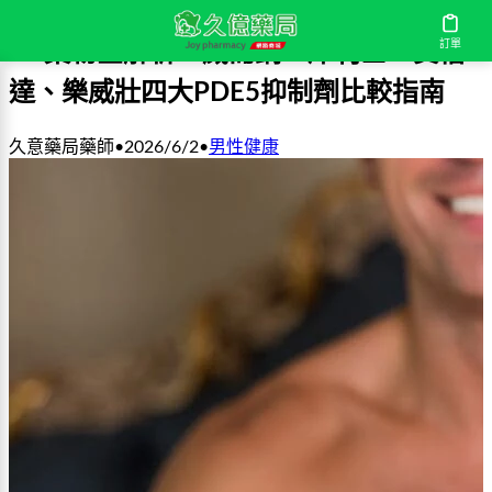
訂單
ED藥物全解析：威而鋼、犀利士、賽倍
達、樂威壯四大PDE5抑制劑比較指南
久意藥局藥師
•
2026/6/2
•
男性健康