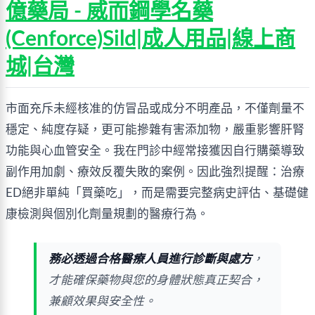
億藥局 - 威而鋼學名藥
(Cenforce)Sild|成人用品|線上商
城|台灣
市面充斥未經核准的仿冒品或成分不明產品，不僅劑量不
穩定、純度存疑，更可能摻雜有害添加物，嚴重影響肝腎
功能與心血管安全。我在門診中經常接獲因自行購藥導致
副作用加劇、療效反覆失敗的案例。因此強烈提醒：治療
ED絕非單純「買藥吃」，而是需要完整病史評估、基礎健
康檢測與個別化劑量規劃的醫療行為。
務必透過合格醫療人員進行診斷與處方
，
才能確保藥物與您的身體狀態真正契合，
兼顧效果與安全性。