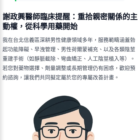
謝政興醫師臨床提醒：重拾親密關係的主
動權，從科學用藥開始
我在台北信義區深耕男性健康領域多年，服務範疇涵蓋勃
起功能障礙、早洩管理、男性荷爾蒙補充、以及各類陰莖
重建手術（如靜脈截除、彎曲矯正、人工陰莖植入等）。
若您對藥物選擇、劑量調整或長期管理仍有困惑，歡迎預
約諮詢，讓我們共同擬定屬於您的專屬改善計畫。