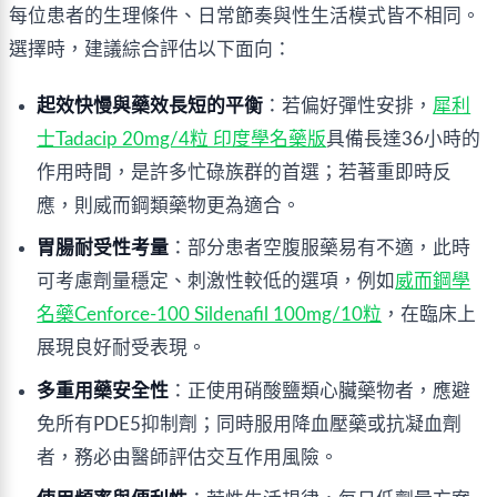
每位患者的生理條件、日常節奏與性生活模式皆不相同。
選擇時，建議綜合評估以下面向：
起效快慢與藥效長短的平衡
：若偏好彈性安排，
犀利
士Tadacip 20mg/4粒 印度學名藥版
具備長達36小時的
作用時間，是許多忙碌族群的首選；若著重即時反
應，則威而鋼類藥物更為適合。
胃腸耐受性考量
：部分患者空腹服藥易有不適，此時
可考慮劑量穩定、刺激性較低的選項，例如
威而鋼學
名藥Cenforce-100 Sildenafil 100mg/10粒
，在臨床上
展現良好耐受表現。
多重用藥安全性
：正使用硝酸鹽類心臟藥物者，應避
免所有PDE5抑制劑；同時服用降血壓藥或抗凝血劑
者，務必由醫師評估交互作用風險。