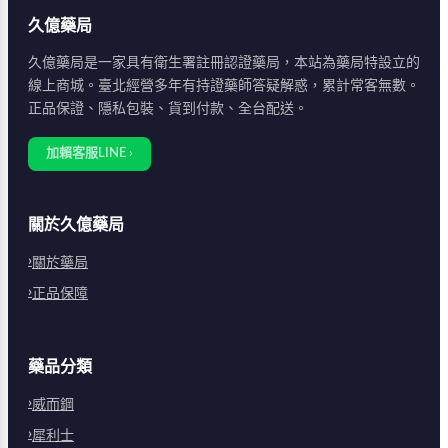
要使用族群，65歲以上
久億藥局
建議從50mg起始服
用。
久億藥局是一家具有衛生署註冊認證藥局，本站為藥局特設立的
線上商城。臺北經營多年有持證藥師答疑解惑，累計常客無數。
正品保證、隱私包裝、貨到付款、全台配送。
加賴客服LINE ›
關於久億藥局
關於藥局
正品保障
藥品分類
威而鋼
犀利士