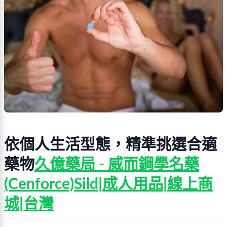
依個人生活型態，精準挑選合適
藥物
久億藥局 - 威而鋼學名藥
(Cenforce)Sild|成人用品|線上商
城|台灣