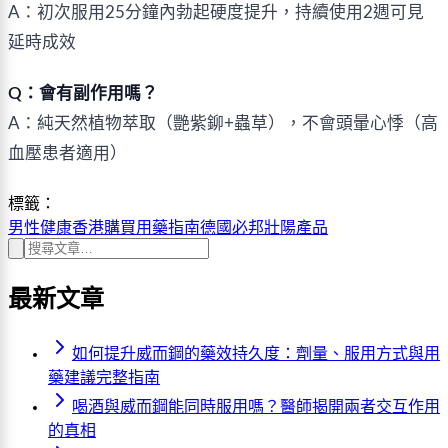
A：初次服用25分鐘內勃起硬度提升，持續使用2週可見
延時成效
Q：會有副作用嗎？
A：純天然植物萃取（艷紫鉚+蟲草），不會頭暈心悸（高
血壓患者適用）
標籤：
男性健康
香港購買
用藥指南
德國必邦
壯陽產品
最新文章
如何提升威而鋼的藥效持久度：劑量、服用方式與用
藥建議完整指南
喝酒與威而鋼能同時服用嗎？醫師揭開兩者交互作用
的真相