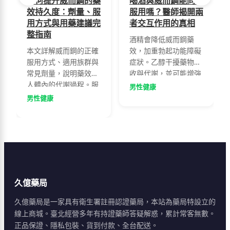
如何提升威而鋼的藥
喝酒與威而鋼能同時
效持久度：劑量、服
服用嗎？醫師揭開兩
用方式與用藥建議完
者交互作用的真相
整指南
酒精會降低威而鋼藥
本文詳解威而鋼的正確
效，加重勃起功能障礙
服用方式、適用族群與
症狀。乙醇干擾藥物吸
常見劑量，說明藥效在
收與代謝，並可能增強
人體內的代謝過程。服
副作用。醫師建議服藥
男性健康
藥後30分鐘至1小時可
前後兩小時內應避免飲
男性健康
達最佳效果，藥效可持
酒，了解正確服藥方式
續4至8小時。建議空腹
才能充分發揮藥效。
或飯後2小時服用，避
免油膩飲食與酒精，配
合提肛運動可增強效
果。50至60歲男性為主
要使用族群，65歲以上
久億藥局
建議從50mg起始服
用。
久億藥局是一家具有衛生署註冊認證藥局，本站為藥局特設立的
線上商城。臺北經營多年有持證藥師答疑解惑，累計常客無數。
正品保證、隱私包裝、貨到付款、全台配送。