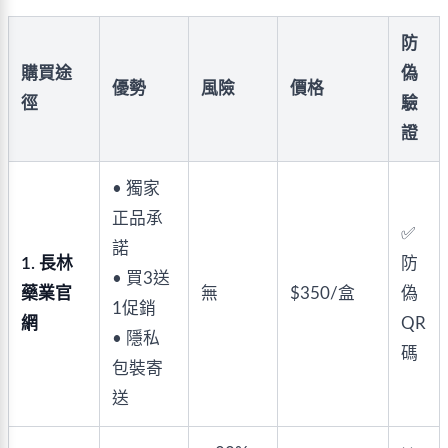
防
購買途
偽
優勢
風險
價格
徑
驗
證
• 獨家
正品承
✅
諾
1. 長林
防
• 買3送
藥業官
無
$350/盒
偽
1促銷
網
QR
• 隱私
碼
包裝寄
送