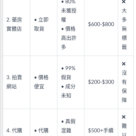
• 80%
❌
未獲授
大
2. 藥房
• 立即
權
多
$600-$800
實體店
取貨
• 價格
無
高出許
標
多
籤
❌
• 99%
沒
3. 拍賣
• 價格
假貨
$200-$300
有
網站
便宜
• 成分
保
未知
障
❌
• 真假
難
4. 代購
• 代購
混雜
$500+手續
以