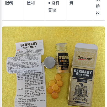
服務
便利
• 沒有
費
驗
售後
證