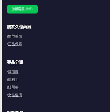
加賴客服LINE ›
關於久億藥局
關於藥局
正品保障
藥品分類
威而鋼
犀利士
壯陽藥
女性催情