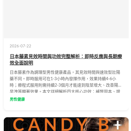
2026-07-22
日本藤素見效時間與功效完整解析：即時反應與長期療
效全面說明
日本藤素作為調理型男性健康產品，其見效時間與速效型壯陽
藥不同。即時服用可在1-3小時內發揮作用，效果持續4-6小
時；療程式服用則需持續2-3個月才能達到陰莖增大、改善陽痿
早洩等顯著效果。本文詳細解析四大核心功效：補腎固本、增
進體能、尺寸提升及改善性功能障礙，協助使用者正確掌握產
男性健康
品特性與服用方式。