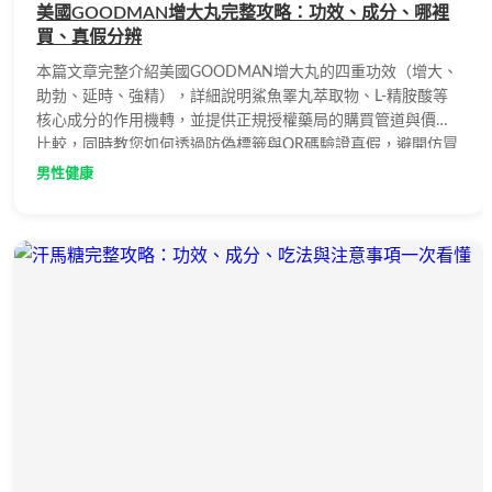
美國GOODMAN增大丸完整攻略：功效、成分、哪裡
買、真假分辨
本篇文章完整介紹美國GOODMAN增大丸的四重功效（增大、
助勃、延時、強精），詳細說明鯊魚睪丸萃取物、L-精胺酸等
核心成分的作用機轉，並提供正規授權藥局的購買管道與價格
比較，同時教您如何透過防偽標籤與QR碼驗證真假，避開仿冒
品的購買風險。
男性健康