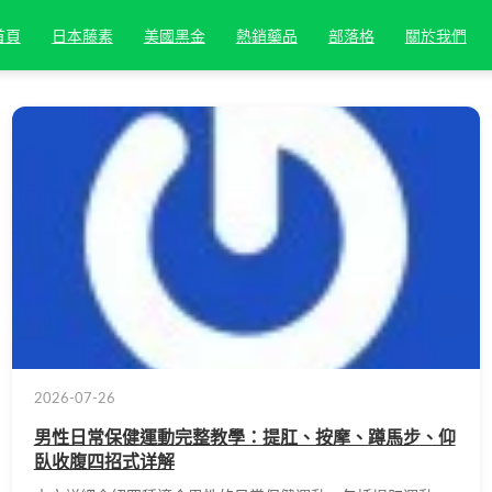
首頁
日本藤素
美國黑金
熱銷藥品
部落格
關於我們
2026-07-26
男性日常保健運動完整教學：提肛、按摩、蹲馬步、仰
臥收腹四招式详解