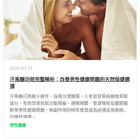
2026-07-21
汗馬糖功效完整解析：改善男性健康問題的天然保健選
擇
汗馬糖已熱銷十餘年，採用沙漠鎖陽、人參皂苷等純植物萃取
成分，有效改善勃起功能障礙、遺精頻繁、腎虛喘咳及腰膝酸
軟等男性健康問題。無副作用的特性使其成為送禮自用兩相宜
的優質選擇。
男性健康