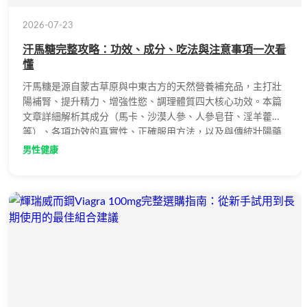
2026-07-23
汗馬糖完整攻略：功效、成分、吃法與注意事項一次看
懂
汗馬糖是源自蒙古草原與中東古方的天然營養補充品，主打壯
陽補腎、提升精力、增強性慾、調理體質四大核心功效。本篇
文章詳細解析其成分（馬卡、沙漠人參、人參皂苷、淫羊藿
等）、各項功效的真實性、正確服用方法，以及與傳統壯陽藥
的詳細比較，幫助您全面了解这款產品是否適合自己，做出明
男性健康
智的健康選擇。