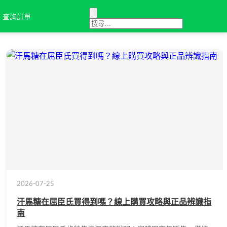
查詢訂單
2026-07-25
汗馬糖在屈臣氏買得到嗎？線上購買攻略與正品辨識指
南