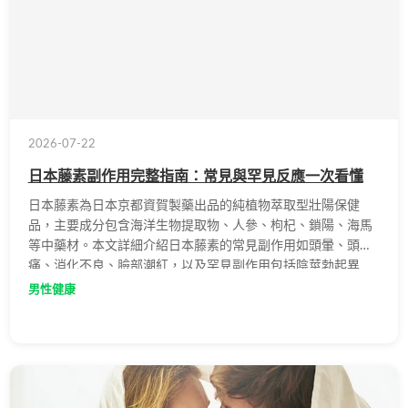
2026-07-22
日本藤素副作用完整指南：常見與罕見反應一次看懂
日本藤素為日本京都資賀製藥出品的純植物萃取型壯陽保健
品，主要成分包含海洋生物提取物、人參、枸杞、鎖陽、海馬
等中藥材。本文詳細介紹日本藤素的常見副作用如頭暈、頭
痛、消化不良、臉部潮紅，以及罕見副作用包括陰莖勃起異
常、昏迷休克、皮膚紅疹等，並提供副作用發生時的處理方式
男性健康
與用藥安全建議。