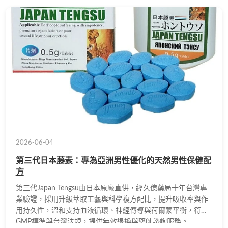
2026-06-04
第三代日本藤素：專為亞洲男性優化的天然男性保健配
方
第三代Japan Tengsu由日本原廠直供，經久億藥局十年台灣專
業驗證，採用升級萃取工藝與科學複方配比，提升吸收率與作
用持久性，溫和支持血液循環、神經傳導與荷爾蒙平衡，符合
GMP標準與台灣法規，提供無效退換與藥師諮詢服務。