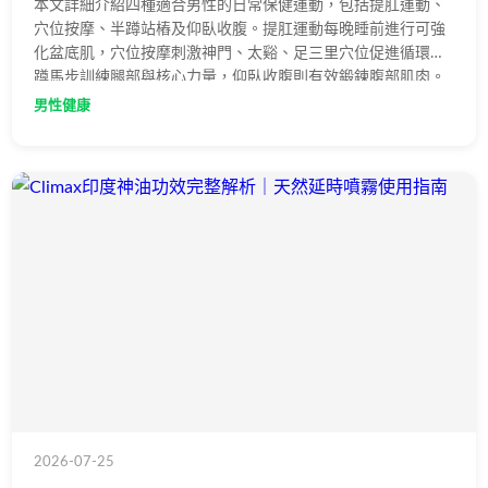
本文詳細介紹四種適合男性的日常保健運動，包括提肛運動、
穴位按摩、半蹲站樁及仰臥收腹。提肛運動每晚睡前進行可強
化盆底肌，穴位按摩刺激神門、太谿、足三里穴位促進循環，
蹲馬步訓練腿部與核心力量，仰臥收腹則有效鍛鍊腹部肌肉。
每日早晚各練習一次，有助於促進血液循環、增強肌肉力量與
男性健康
提升整體健康狀態。
2026-07-25