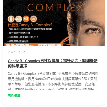
2026-06-06
Candy B+ Complex男性保健糖：提升活力、調理機能
的科學選擇
Candy B+ Complex（永春糖B糖）是馬來西亞原裝進口的男性
專用機能糖，採用NanoCellTech微囊技術與高單位B群＋天然
草本萃取，促進血液循環、睾酮平衡與神經敏感度，安全無依
賴，作用持續48–72小時，適合日常調理與關鍵時刻能量補
給。
男性健康