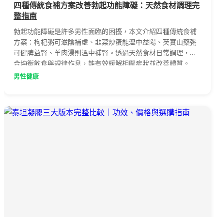
四種傳統食補方案改善勃起功能障礙：天然食材調理完
整指南
勃起功能障礙是許多男性面臨的困擾，本文介紹四種傳統食補
方案：枸杞粥可滋陰補虛、韭菜炒蛋能溫中益陽、芡實山藥粥
可健脾益腎、羊肉湯則溫中補腎。透過天然食材日常調理，配
合均衡飲食與規律作息，能有效緩解相關症狀並改善體質。
男性健康