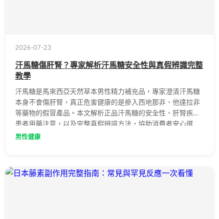
2026-07-23
汗馬糖傷肝腎？專家解析汗馬糖安全性與真假辨識完整
教學
汗馬糖是馬來西亞天然草本男性精力補充品，專家澄清汗馬糖
本身不會傷肝腎，真正危害健康的是摻入西地那非、他達拉非
等藥物的假冒產品。本文解析正品汗馬糖的安全性、肝腎疾病
患者用藥注意，以及完整真假辨識方法，協助消費者安心選
購。
男性健康