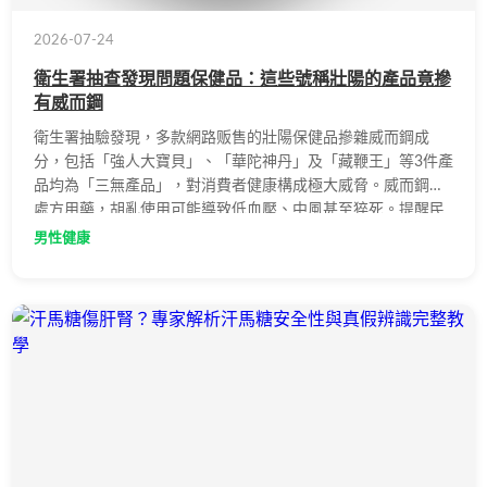
2026-07-24
衛生署抽查發現問題保健品：這些號稱壯陽的產品竟摻
有威而鋼
衛生署抽驗發現，多款網路贩售的壯陽保健品摻雜威而鋼成
分，包括「強人大寶貝」、「華陀神丹」及「藏鞭王」等3件產
品均為「三無產品」，對消費者健康構成極大威脅。威而鋼屬
處方用藥，胡亂使用可能導致低血壓、中風甚至猝死。提醒民
眾應透過合法管道就醫，切勿購買來源不明的產品。
男性健康