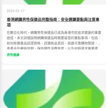
2026-05-17
香港網購男性保健品完整指南：安全選購要點與注意事
項
在數位化時代，網購男性保健品已成為香港市民追求健康的重要
途徑。本文詳細說明網購保健品時需要留意的重點事項，包括：
如何核實產品認證資格、詳讀商品資訊、挑選可靠購物管道、檢
查產品外觀與效期、保持理性消費態度，以及何時尋求專業建
議。透過全方位的評估與謹慎選擇，消費者可以享受網購便利的
男性健康
同時，確保所購買的保健品安全可靠，真正發揮保健功效。