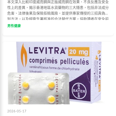
本文深入比較印度威而鋼與正版威而鋼在效果、不良反應及安全
性上的差異，揭示香港地區水貨藥物的三大隱患，包括非法成分
危害、法律後果及保險拒賠風險，並提供專家傳授的三招真偽辨
別方法，以及經衛生署核准的合法替代方案，協助讀者在安全前
提下做出明智選擇。
男性健康
2026-05-17