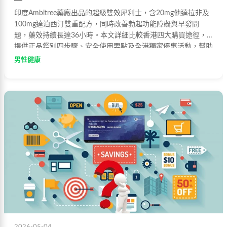
印度Ambitree藥廠出品的超級雙效犀利士，含20mg他達拉非及
100mg達泊西汀雙重配方，同時改善勃起功能障礙與早發問
題，藥效持續長達36小時。本文詳細比較香港四大購買途徑，
提供正品鑑別四步驟、安全使用要點及全港獨家優惠活動，幫助
您避開偽劣產品，重拾性福力。
男性健康