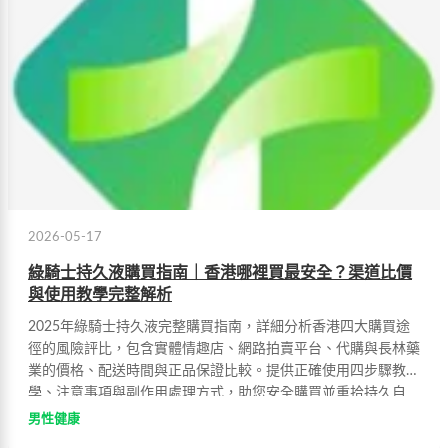
2026-05-17
綠騎士持久液購買指南｜香港哪裡買最安全？渠道比價
與使用教學完整解析
2025年綠騎士持久液完整購買指南，詳細分析香港四大購買途
徑的風險評比，包含實體情趣店、網路拍賣平台、代購與長林藥
業的價格、配送時間與正品保證比較。提供正確使用四步驟教
學、注意事項與副作用處理方式，助您安全購買並重拾持久自
信。
男性健康