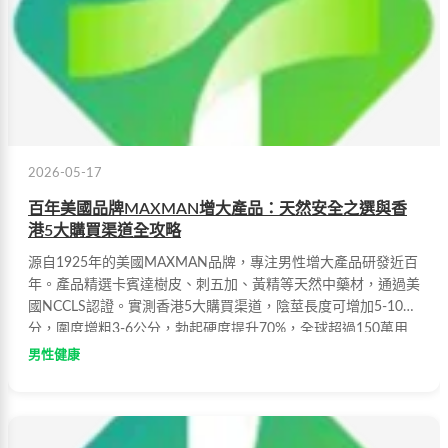
2026-05-17
百年美國品牌MAXMAN增大產品：天然安全之選與香
港5大購買渠道全攻略
源自1925年的美國MAXMAN品牌，專注男性增大產品研發近百
年。產品精選卡賓達樹皮、刺五加、黃精等天然中藥材，通過美
國NCCLS認證。實測香港5大購買渠道，陰莖長度可增加5-10公
分，圍度增粗3-6公分，勃起硬度提升70%，全球超過150萬用
戶見證。
男性健康