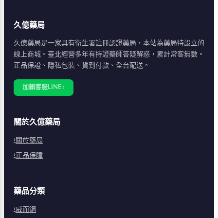
久億藥局
久億藥局是一家具有衛生署註冊認證藥局，本站為藥局特設立的
線上商城。臺北經營多年有持證藥師答疑解惑，累計常客無數。
正品保證、隱私包裝、貨到付款、全台配送。
加賴客服LINE ›
關於久億藥局
關於藥局
正品保障
藥品分類
威而鋼