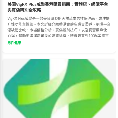
美國VigRX Plus威樂香港購買指南：實體店、網購平台
與真偽辨別全攻略
VigRX Plus威樂是一款美國研發的天然草本男性保健品，專注提
升性功能與性慾。本文詳細介紹香港實體店購買渠道、網購平台
優缺點比較、市場價格分析、真偽辨別技巧，以及真實用戶使用
心得，幫助您選擇最可靠的購買途徑，確保購買到100%美國直
運的正品。
男性健康