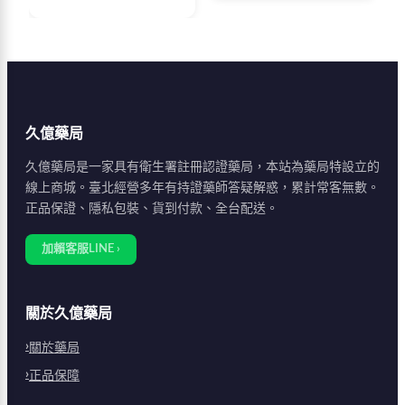
達最佳效果，藥效可持
酒，了解正確服藥方式
續4至8小時。建議空腹
才能充分發揮藥效。
或飯後2小時服用，避
免油膩飲食與酒精，配
合提肛運動可增強效
果。50至60歲男性為主
要使用族群，65歲以上
久億藥局
建議從50mg起始服
用。
久億藥局是一家具有衛生署註冊認證藥局，本站為藥局特設立的
線上商城。臺北經營多年有持證藥師答疑解惑，累計常客無數。
正品保證、隱私包裝、貨到付款、全台配送。
加賴客服LINE ›
關於久億藥局
關於藥局
正品保障