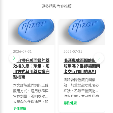
更多精彩內容推薦
2026-07-31
2026-07-31
如何提升威而鋼的藥
喝酒與威而鋼能同時
效持久度：劑量、服
服用嗎？醫師揭開兩
用方式與用藥建議完
者交互作用的真相
整指南
酒精會降低威而鋼藥
本文詳解威而鋼的正確
效，加重勃起功能障礙
服用方式、適用族群與
症狀。乙醇干擾藥物吸
常見劑量，說明藥效在
收與代謝，並可能增強
人體內的代謝過程。服
副作用。醫師建議服藥
男性健康
藥後30分鐘至1小時可
前後兩小時內應避免飲
男性健康