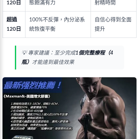
120日
態飽滿有力
射精時間
超過
100%不反彈，內分泌系
自信心得到全面
120日
統恢復平衡
提升
💡 專家建議：至少完成
1個完整療程（4
瓶）
才能達到最佳效果