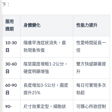
下：
服用
身體變化
性能力提升
週期
10-30
陽痿早洩症狀消失，晨
性愛時間延長一
日
勃現象恢復
倍
30-60
陰莖圍度增粗1-2公分，
雙方快感顯著提
日
硬度明顯增強
升
60-90
長度增加3-5公分，圍度
每日可實現多次
日
提升25%
勃起
90-
尺寸效果定型，細胞狀
可隨心所欲控制