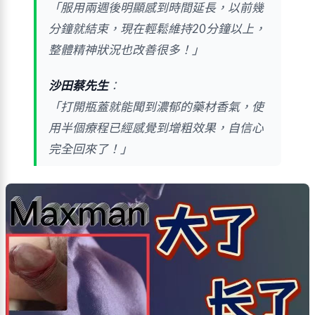
「服用兩週後明顯感到時間延長，以前幾
分鐘就結束，現在輕鬆維持20分鐘以上，
整體精神狀況也改善很多！」
沙田蔡先生
：
「打開瓶蓋就能聞到濃郁的藥材香氣，使
用半個療程已經感覺到增粗效果，自信心
完全回來了！」