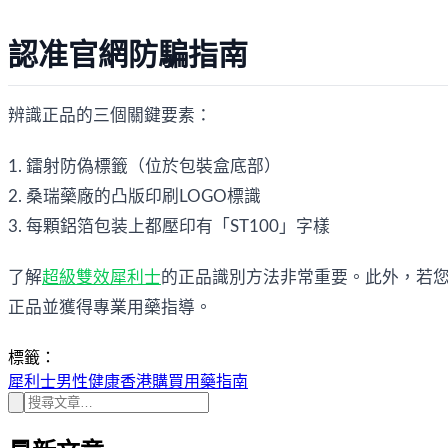
認准官網防騙指南
辨識正品的三個關鍵要素：
1. 鐳射防偽標籤（位於包裝盒底部）
2. 桑瑞藥廠的凸版印刷LOGO標識
3. 每顆鋁箔包装上都壓印有「ST100」字樣
了解
超級雙效犀利士
的正品識別方法非常重要。此外，若
正品並獲得專業用藥指導。
標籤：
犀利士
男性健康
香港購買
用藥指南