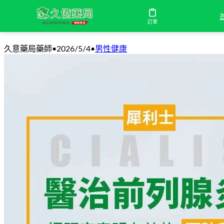
雙效犀利士哪裡買安全可靠？完整購買渠道
訂單
久意藥局藥師
•
2026/5/4
•
男性健康