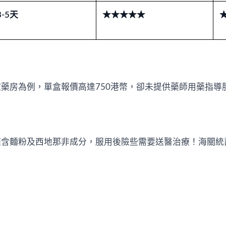
3-5天
★★★★★
藥房為例，單盒報價高達750港幣，卻未提供藥師用藥指導
含麵粉及西地那非成分，服用後險些需要送醫治療！海關統計顯