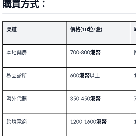
購買方式：
渠道
價格(10粒/盒)
本地藥房
700-800
港幣
私立診所
600
港幣
以上
海外代購
350-450
港幣
跨境電商
1200-1600
港幣