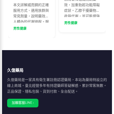
本文詳解威而鋼的正確
效，加重勃起功能障礙
服用方式、適用族群與
症狀。乙醇干擾藥物吸
常見劑量，說明藥效在
收與代謝，並可能增強
人體內的代謝過程。服
副作用。醫師建議服藥
男性健康
藥後30分鐘至1小時可
前後兩小時內應避免飲
男性健康
達最佳效果，藥效可持
酒，了解正確服藥方式
續4至8小時。建議空腹
才能充分發揮藥效。
或飯後2小時服用，避
免油膩飲食與酒精，配
合提肛運動可增強效
果。50至60歲男性為主
要使用族群，65歲以上
久億藥局
建議從50mg起始服
用。
久億藥局是一家具有衛生署註冊認證藥局，本站為藥局特設立的
線上商城。臺北經營多年有持證藥師答疑解惑，累計常客無數。
正品保證、隱私包裝、貨到付款、全台配送。
加賴客服LINE ›