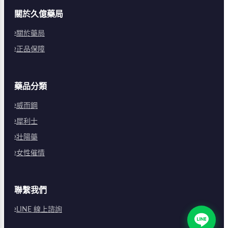
關於久億藥局
關於藥局
正品保障
藥品分類
威而鋼
犀利士
壯陽藥
女性催情
聯繫我們
LINE 線上諮詢