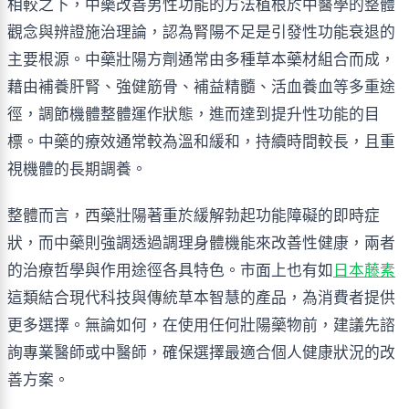
相較之下，中藥改善男性功能的方法植根於中醫學的整體
觀念與辨證施治理論，認為腎陽不足是引發性功能衰退的
主要根源。中藥壯陽方劑通常由多種草本藥材組合而成，
藉由補養肝腎、強健筋骨、補益精髓、活血養血等多重途
徑，調節機體整體運作狀態，進而達到提升性功能的目
標。中藥的療效通常較為溫和緩和，持續時間較長，且重
視機體的長期調養。
整體而言，西藥壯陽著重於緩解勃起功能障礙的即時症
狀，而中藥則強調透過調理身體機能來改善性健康，兩者
的治療哲學與作用途徑各具特色。市面上也有如
日本藤素
這類結合現代科技與傳統草本智慧的產品，為消費者提供
更多選擇。無論如何，在使用任何壯陽藥物前，建議先諮
詢專業醫師或中醫師，確保選擇最適合個人健康狀況的改
善方案。