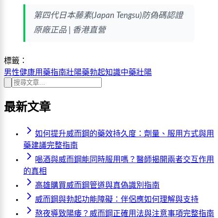
第四代日本藤素(Japan Tengsu)防偽碼認證
原廠正品 | 香港直營
標籤：
男性健康
用藥指南
壯陽藥
勃起知識
中藥壯陽
最新文章
如何提升威而鋼的藥效持久度：劑量、服用方式與用
藥建議完整指南
喝酒與威而鋼能同時服用嗎？醫師揭開兩者交互作用
的真相
高雄購買威而鋼管道與真偽識別指南
威而鋼與勃起功能障礙：伴侶應如何理解與支持
熬夜導致陽痿？威而鋼正確用法與注意事項完整指南