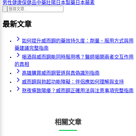
男性健康
保健品
中藥壯陽
日本製藥
日本藤素
最新文章
如何提升威而鋼的藥效持久度：劑量、服用方式與用
藥建議完整指南
喝酒與威而鋼能同時服用嗎？醫師揭開兩者交互作用
的真相
高雄購買威而鋼管道與真偽識別指南
威而鋼與勃起功能障礙：伴侶應如何理解與支持
熬夜導致陽痿？威而鋼正確用法與注意事項完整指南
相關文章