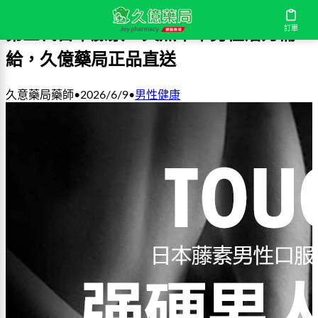
訂單
第三代日本藤素：天然草本男性活力補
給，久億藥局正品直送
久意藥局藥師
•
2026/6/9
•
男性健康