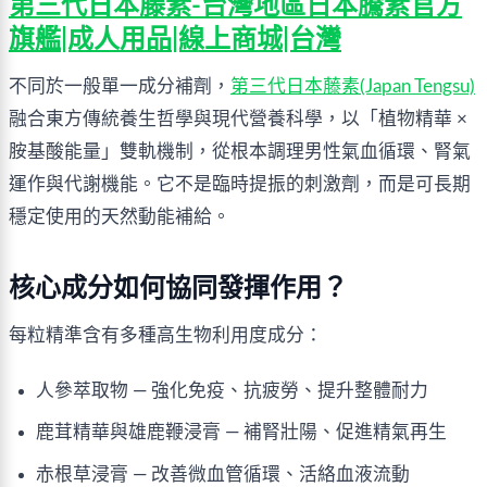
第三代日本藤素-台灣地區日本騰素官方
旗艦|成人用品|線上商城|台灣
不同於一般單一成分補劑，
第三代日本藤素(Japan Tengsu)
融合東方傳統養生哲學與現代營養科學，以「植物精華 × 
胺基酸能量」雙軌機制，從根本調理男性氣血循環、腎氣
運作與代謝機能。它不是臨時提振的刺激劑，而是可長期
穩定使用的天然動能補給。
核心成分如何協同發揮作用？
每粒精準含有多種高生物利用度成分：
人參萃取物 — 強化免疫、抗疲勞、提升整體耐力
鹿茸精華與雄鹿鞭浸膏 — 補腎壯陽、促進精氣再生
赤根草浸膏 — 改善微血管循環、活絡血液流動