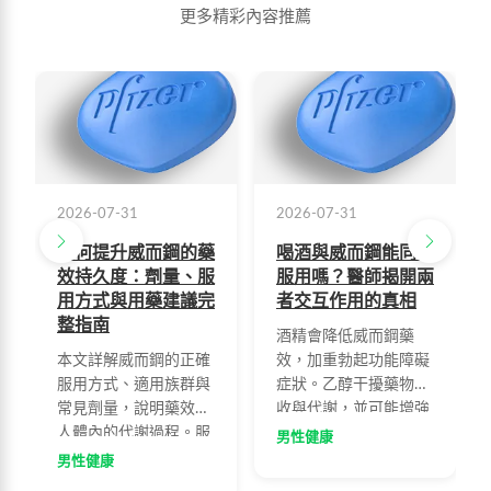
更多精彩內容推薦
2026-07-31
2026-07-31
如何提升威而鋼的藥
喝酒與威而鋼能同時
效持久度：劑量、服
服用嗎？醫師揭開兩
用方式與用藥建議完
者交互作用的真相
整指南
酒精會降低威而鋼藥
本文詳解威而鋼的正確
效，加重勃起功能障礙
服用方式、適用族群與
症狀。乙醇干擾藥物吸
常見劑量，說明藥效在
收與代謝，並可能增強
人體內的代謝過程。服
副作用。醫師建議服藥
男性健康
藥後30分鐘至1小時可
前後兩小時內應避免飲
男性健康
達最佳效果，藥效可持
酒，了解正確服藥方式