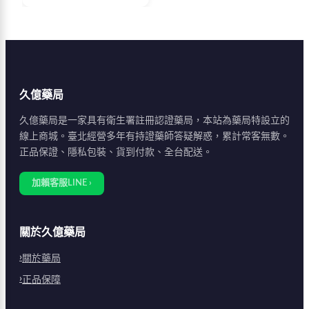
續4至8小時。建議空腹
才能充分發揮藥效。
或飯後2小時服用，避
免油膩飲食與酒精，配
合提肛運動可增強效
果。50至60歲男性為主
要使用族群，65歲以上
久億藥局
建議從50mg起始服
用。
久億藥局是一家具有衛生署註冊認證藥局，本站為藥局特設立的
線上商城。臺北經營多年有持證藥師答疑解惑，累計常客無數。
正品保證、隱私包裝、貨到付款、全台配送。
加賴客服LINE ›
關於久億藥局
關於藥局
正品保障