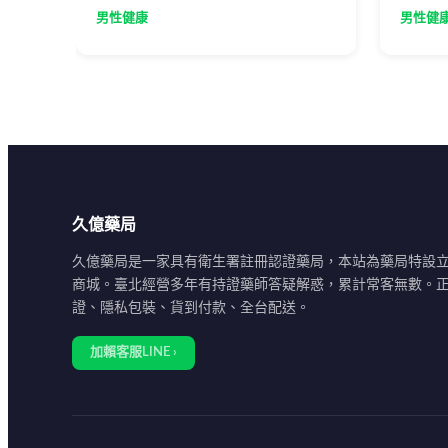
空腹或飯後2小時服用，避免油膩飲食
式才能
男性健康
男性健
與酒精，配合提肛運動可增強效果。50
至60歲男性為主要使用族群，65歲以
上建議從50mg起始服用。
久億藥局
久億藥局是一家具有衛生署註冊認證藥局，本站為藥局特設
商城。臺北經營多年有持證藥師答疑解惑，累計常客無數。
證、隱私包裝、貨到付款、全台配送。
加賴客服LINE ›