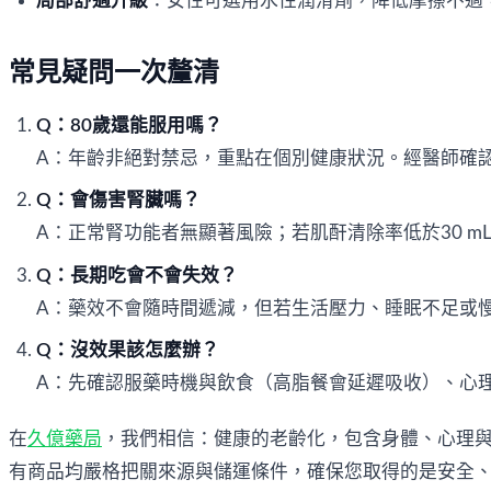
局部舒適升級
：女性可選用水性潤滑劑，降低摩擦不適
常見疑問一次釐清
Q：80歲還能服用嗎？
A：年齡非絕對禁忌，重點在個別健康狀況。經醫師確
Q：會傷害腎臟嗎？
A：正常腎功能者無顯著風險；若肌酐清除率低於30 mL
Q：長期吃會不會失效？
A：藥效不會隨時間遞減，但若生活壓力、睡眠不足或
Q：沒效果該怎麼辦？
A：先確認服藥時機與飲食（高脂餐會延遲吸收）、心
在
久億藥局
，我們相信：健康的老齡化，包含身體、心理
有商品均嚴格把關來源與儲運條件，確保您取得的是安全