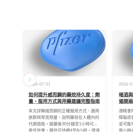
2026-07-31
2026-0
如何提升威而鋼的藥效持久度：劑
喝酒與
量、服用方式與用藥建議完整指南
揭開兩
本文詳解威而鋼的正確服用方式、適用
酒精會
族群與常見劑量，說明藥效在人體內的
障礙症
代謝過程。服藥後30分鐘至1小時可達
並可能
最佳效果，藥效可持續4至8小時。建議
兩小時