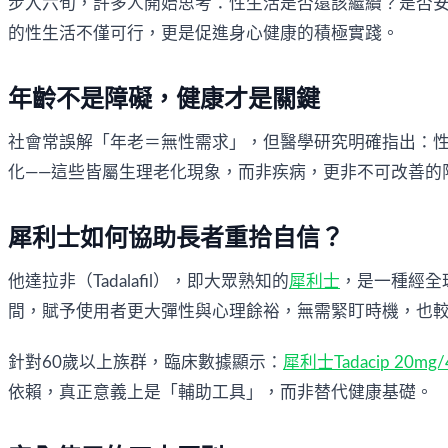
步入六旬，許多人開始思考：性生活是否還該繼續？是否安
的性生活不僅可行，更是促進身心健康的積極實踐。
年齡不是障礙，健康才是關鍵
社會常誤解「年老＝無性需求」，但醫學研究明確指出：
化——這些皆屬生理老化現象，而非疾病，更非不可改善的
犀利士如何協助長者重拾自信？
他達拉非（Tadalafil），即大眾熟知的
犀利士
，是一種經全
間，賦予使用者更大彈性與心理餘裕，無需緊盯時機，也
針對60歲以上族群，臨床數據顯示：
犀利士Tadacip 20
依賴，真正意義上是「輔助工具」，而非替代健康基礎。