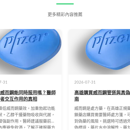
更多精彩內容推薦
7-31
2026-07-31
威而鋼能同時服用嗎？醫師
高雄購買威而鋼管道與真偽
者交互作用的真相
南
降低威而鋼藥效，加重勃起功能
威而鋼是處方藥，在高雄正規
狀。乙醇干擾藥物吸收與代謝，
鎖藥店購買需要醫師處方箋，
增強副作用。醫師建議服藥前後
到偽藥的風險。挑選時可透過
內應避免飲酒，了解正確服藥方
偽標識、藥片水中溶解性、藥