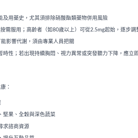
能及用藥史，尤其須排除硝酸酯類藥物併用風險
g按需服用；高齡者（如80歲以上）可從2.5mg起始，逐步調
可能影響代謝，須由專業人員把關
暫時性；若出現持續胸悶、視力異常或突發聽力下降，應立
健康：
環
、堅果、全穀與深色蔬菜
尋求諮商資源