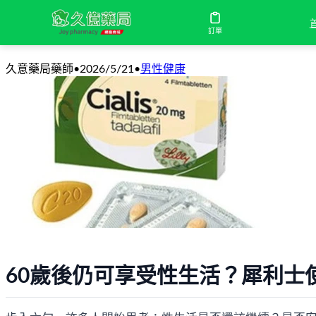
60歲可以吃犀利士嗎？有副作用嗎？針
訂單
久意藥局藥師
•
2026/5/21
•
男性健康
60歲後仍可享受性生活？犀利士