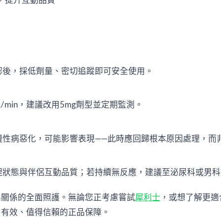
，提升互動品質
認後，採低劑量、密切追蹤即可安全使用。
/min，建議改用5mg劑型並定期監測。
慢性病惡化，可能影響表現——此時應回歸根本原因處理，而
理狀態與伴侶互動品質；若持續無反應，建議至泌尿科或男
與關係的全面照護。無論您正考慮嘗試
犀利士
，或想了解更適
、有效、值得信賴的正品保障。