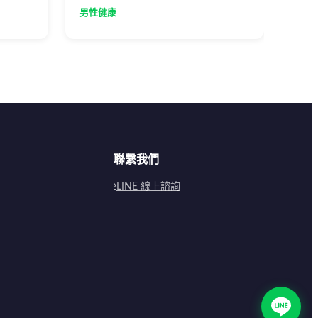
有局部麻
解並給予支持。
時間
男性健康
男性
解如
生活
聯繫我們
LINE 線上諮詢