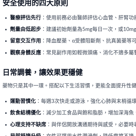
安全使用的四大原則
醫療評估先行
：使用前務必由醫師評估心血管、肝腎功
劑量由低起步
：建議初始劑量為5mg每日一次，或10m
留意交互作用
：降血壓藥、α受體阻斷劑、抗真菌藥等
觀察身體反應
：常見副作用如輕微頭痛、消化不適多屬
日常調養，讓效果更穩健
藥物只是其中一環。搭配以下生活習慣，更能全面提升性
運動習慣化
：每週3次快走或游泳，強化心肺與末梢循
飲食結構優化
：減少加工食品與飽和脂肪，增加深海魚
心理支持不缺席
：與伴侶開放溝通期待與感受，必要時