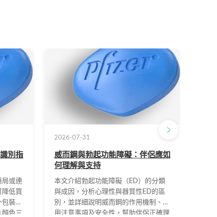
2026-07-31
2026
識別指
威而鋼與勃起功能障礙：伴侶應如
熬夜
何理解與支持
注意
藥局或連
本文介紹勃起功能障礙（ED）的分類
長期
可降低買
與成因，分析心理性與器質性ED的區
損、
外包裝防
別，並詳細說明威而鋼的作用機制、服
障礙
丸顏色三
用注意事項及安全性，幫助伴侶正確理
康的