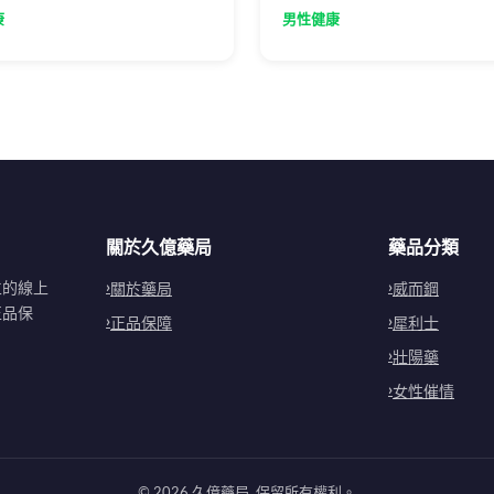
充分發揮藥效。
招輕鬆辨別真偽，避免買到摻
康
男性健康
醉劑的假藥。
關於久億藥局
藥品分類
立的線上
關於藥局
威而鋼
正品保
正品保障
犀利士
壯陽藥
女性催情
©
2026
久億藥局
. 保留所有權利。