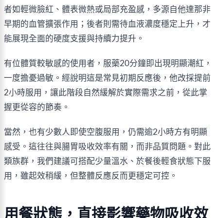
者如輕微臉紅、體表微熱或局部充盈感，多源自他達那非
早期的血管擴張作用；後者則需待血液濃度穩定上升，才
能展現全面的硬度支援與持續力提升。
有位體質較敏感的使用者，服藥20分鐘即出現明顯潮紅，
一度擔憂過敏。經說明這是常見初期反應後，他改採提前
2小時服用，讓此階段自然緩解於實際需求之前，從此掌
握更從容的節奏。
當然，也有少數人即使空腹服用，仍需逾2小時方有明顯
感受。這往往與腸胃吸收效率有關，而非品質問題。對此
類族群，我們建議可搭配少量溫水、於餐後輕食狀態下服
用，雖起效稍緩，但整體反應反而更穩定可控。
用餐狀態，直接影響藥物吸收效