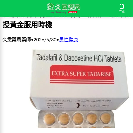
訂單
超級雙效犀利士起效時間全解析：藥師親
授黃金服用時機
久意藥局藥師
•
2026/5/30
•
男性健康