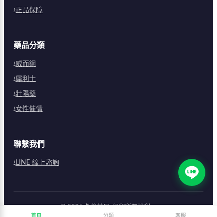
正品保障
藥品分類
威而鋼
犀利士
壯陽藥
女性催情
聯繫我們
LINE 線上諮詢
©
2026
久億藥局
. 保留所有權利。
首頁
分類
客服