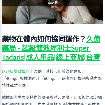
藥物在體內如何協同運作？
久億
藥局 - 超級雙效犀利士Super 
Tadaris|成人用品|線上商城|台灣
以
超級雙效犀利士
為例，其核心組成為他達那非
（40mg）與達泊西汀（60mg），兩者作用機制與動力學
特性截然不同。
他達那非主要支持血管舒張與勃起硬度，口服後約30分鐘
開始顯現初期作用，血中濃度於2小時左右達峰；而達泊