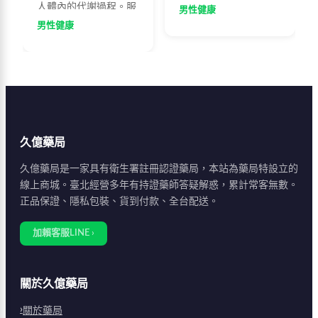
人體內的代謝過程。服
副作用。醫師建議服藥
男性健康
藥後30分鐘至1小時可
前後兩小時內應避免飲
男性健康
達最佳效果，藥效可持
酒，了解正確服藥方式
續4至8小時。建議空腹
才能充分發揮藥效。
或飯後2小時服用，避
免油膩飲食與酒精，配
合提肛運動可增強效
果。50至60歲男性為主
要使用族群，65歲以上
久億藥局
建議從50mg起始服
用。
久億藥局是一家具有衛生署註冊認證藥局，本站為藥局特設立的
線上商城。臺北經營多年有持證藥師答疑解惑，累計常客無數。
正品保證、隱私包裝、貨到付款、全台配送。
加賴客服LINE ›
關於久億藥局
關於藥局