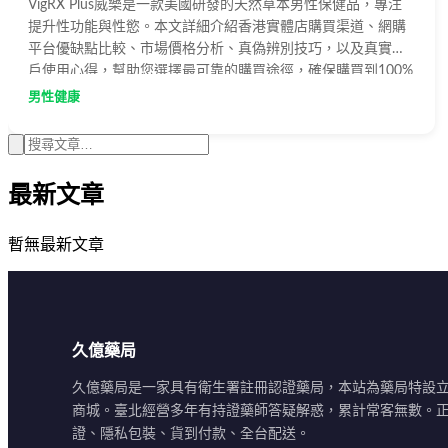
VigRX Plus威樂是一款美國研發的天然草本男性保健品，專注
提升性功能與性慾。本文詳細介紹香港實體店購買渠道、網購
平台優缺點比較、市場價格分析、真偽辨別技巧，以及真實用
戶使用心得，幫助您選擇最可靠的購買途徑，確保購買到100%
美國直運的正品。
男性健康
最新文章
暫無最新文章
久億藥局
久億藥局是一家具有衛生署註冊認證藥局，本站為藥局特設
商城。臺北經營多年有持證藥師答疑解惑，累計常客無數。
證、隱私包裝、貨到付款、全台配送。