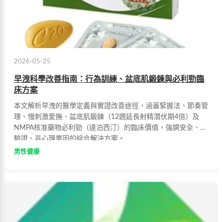
2026-05-25
早洩科學改善指南：行為訓練、盆底肌鍛鍊與必利勁臨
床方案
本文解析早洩的醫學定義與實證改善途徑，涵蓋緊握法、節奏管
理、慢刺激愛撫、盆底肌鍛鍊（12週延長射精潛伏期4倍）及
NMPA核准藥物必利勁（達泊西汀）的臨床價值，強調安全、可
驗證、非心理單因的綜合解決方案。
男性健康