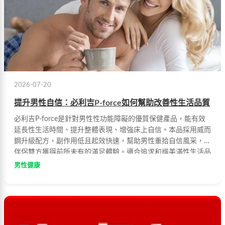
2026-07-20
提升男性自信：必利吉P-force如何幫助改善性生活品質
必利吉P-force是針對男性性功能障礙的優質保健產品，能有效
延長性生活時間、提升整體表現、增強床上自信。本品採用威而
鋼升級配方，副作用低且起效快速，幫助男性重拾自信風采，讓
伴侶雙方獲得前所未有的滿足體驗。適合追求和諧美滿性生活品
質的現代男性使用。
男性健康