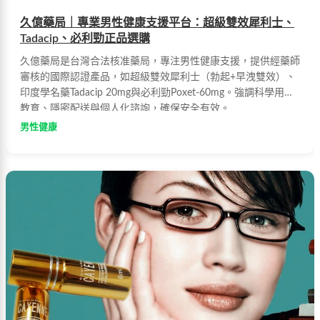
久億藥局｜專業男性健康支援平台：超級雙效犀利士、
Tadacip、必利勁正品選購
久億藥局是台灣合法核准藥局，專注男性健康支援，提供經藥師
審核的國際認證產品，如超級雙效犀利士（勃起+早洩雙效）、
印度學名藥Tadacip 20mg與必利勁Poxet-60mg。強調科學用藥
教育、隱密配送與個人化諮詢，確保安全有效。
男性健康