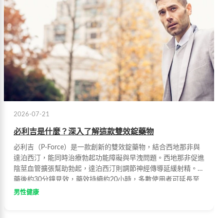
2026-07-21
必利吉是什麼？深入了解這款雙效錠藥物
必利吉（P-Force）是一款創新的雙效錠藥物，結合西地那非與
達泊西汀，能同時治療勃起功能障礙與早洩問題。西地那非促進
陰莖血管擴張幫助勃起，達泊西汀則調節神經傳導延緩射精。服
藥後約30分鐘見效，藥效持續約20小時，多數使用者可延長至
30分鐘以上。常見副作用包括輕微頭暈、心悸等，通常在短時
男性健康
間內消退。