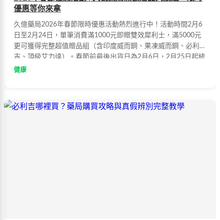
優惠等你來拿
久億藥局2026年春節限時優惠活動熱烈進行中！活動時間2月6
日至2月24日，單筆消費滿1000元即贈雙效犀利士，滿5000元
更可獲得完整超值贈品組（含印度威而鋼、果凍威而鋼、必利
吉、頂級艾力達）。春節前最後出貨日為2月6日，2月25日起統
一出貨。立即加入LINE客服gggeee88領取專屬折價券！
健康