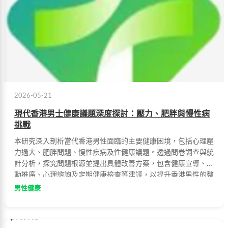
2026-05-21
現代香港男士健康議題深度探討：壓力、肥胖與慢性病
挑戰
本研究深入剖析當代香港男性面臨的主要健康困境，包括心理壓
力過大、肥胖問題、慢性疾病及性健康議題。透過問卷調查與統
計分析，探究問題根源並提出具體改善方案，包含健康宣導、運
動推廣、心理諮詢及定期健康檢查等建議，以提升香港男性的整
體健康與生活品質。
男性健康