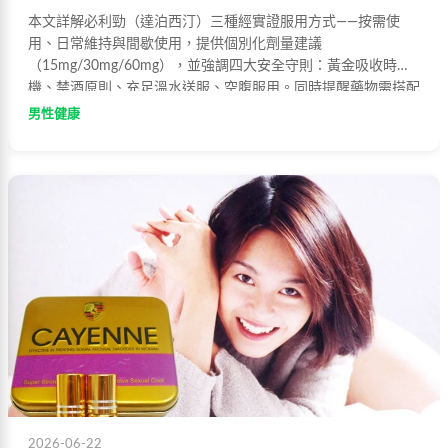
本文詳解必利勁（達泊西汀）三種經實證服用方式——按需使
用、日常維持與間歇使用，提供個別化劑量建議
（15mg/30mg/60mg），並強調四大安全守則：黃金吸收時
機、禁酒原則、充足溫水送服、空腹服用。同時提醒藥物需搭配
健康生活型態與專業指導，提升早洩改善效果。
男性健康
2026-06-22