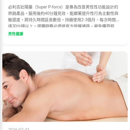
必利吉壯陽藥（Super P-force）是專為改善男性性功能設計的
熱銷產品。服用後約40分鐘見效，能顯著提升性行為主動性與
敏感度，將持久時間延長數倍。持續使用2-3個月，每次時間可
達30分鐘以上。選購時務必透過官方授權通路，避免購買假
貨，確保效果與安全。
男性健康
2026-07-21