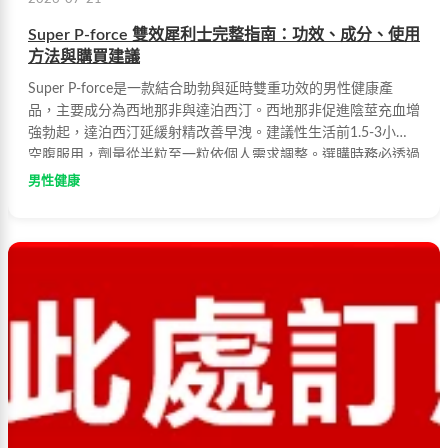
Super P-force 雙效犀利士完整指南：功效、成分、使用
方法與購買建議
Super P-force是一款結合助勃與延時雙重功效的男性健康產
品，主要成分為西地那非與達泊西汀。西地那非促進陰莖充血增
強勃起，達泊西汀延緩射精改善早洩。建議性生活前1.5-3小時
空腹服用，劑量從半粒至一粒依個人需求調整。選購時務必透過
正規管道，確保購買正品。
男性健康