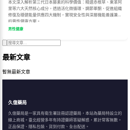
本文深入解析第三代日本藤素的科學價值：精選赤根草、東革阿
里等六大天然核心成分，透過活化微循環、調節睪酮、促進組織
修復及穩健能量供應四大機制，實現安全性與深層機能養護兼備
的男性健康方案。
男性健康
最新文章
暫無最新文章
久億藥局
久億藥局是一家具有衛生署註冊認證藥局，本站為藥局特設立的
線上商城。臺北經營多年有持證藥師答疑解惑，累計常客無數。
正品保證、隱私包裝、貨到付款、全台配送。