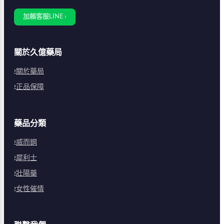
加賴客服LINE ›
關於久億藥局
關於藥局
正品保障
藥品分類
威而鋼
犀利士
壯陽藥
女性催情