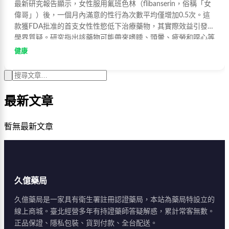
最新研究報告顯示，女性服用氟班色林（flibanserin，俗稱「女
偉哥」）後，一個月內滿意的性行為次數平均僅增加0.5次。這
款獲FDA批准的首支女性性慾低下治療藥物，其實際效益引發醫
學界質疑。研究指出該藥物可能帶來嗜睡、頭暈、疲勞和噁心等
副作用，市場銷售表現亦不理想。
健康
最新文章
暫無最新文章
久億藥局
久億藥局是一家具有衛生署註冊認證藥局，本站為藥局特設立的
線上商城。臺北經營多年有持證藥師答疑解惑，累計常客無數。
正品保證、隱私包裝、貨到付款、全台配送。