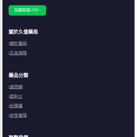
加賴客服LINE ›
關於久億藥局
關於藥局
正品保障
藥品分類
威而鋼
犀利士
壯陽藥
女性催情