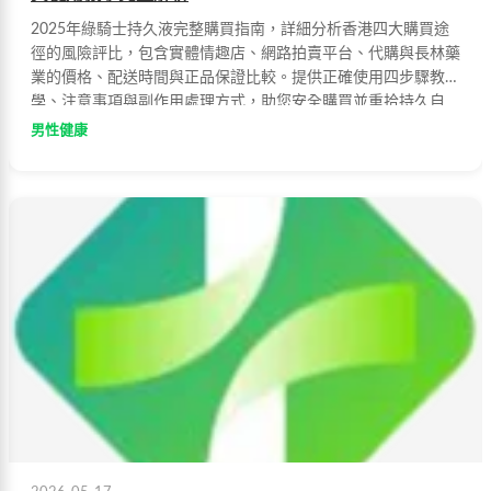
2025年綠騎士持久液完整購買指南，詳細分析香港四大購買途
徑的風險評比，包含實體情趣店、網路拍賣平台、代購與長林藥
業的價格、配送時間與正品保證比較。提供正確使用四步驟教
學、注意事項與副作用處理方式，助您安全購買並重拾持久自
信。
男性健康