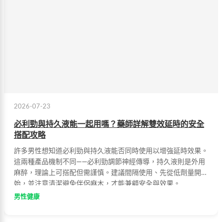
2026-07-23
必利勁與持久液能一起用嗎？藥師詳解雙效延時的安全
搭配攻略
許多男性想知道必利勁與持久液能否同時使用以增強延時效果。
這兩種產品機制不同——必利勁調節神經傳導，持久液則是外用
麻醉，理論上可搭配但需謹慎。建議間隔使用、先從低劑量開
始，並注意清潔避免伴侶麻木，才能兼顧安全與效果。
男性健康