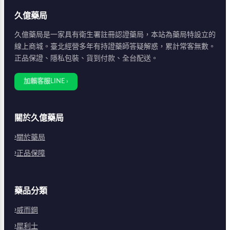
久億藥局
久億藥局是一家具有衛生署註冊認證藥局，本站為藥局特設立的
線上商城。臺北經營多年有持證藥師答疑解惑，累計常客無數。
正品保證、隱私包裝、貨到付款、全台配送。
加賴客服LINE ›
關於久億藥局
關於藥局
正品保障
藥品分類
威而鋼
犀利士