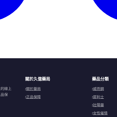
關於久億藥局
藥品分類
立的線上
關於藥局
威而鋼
正品保
正品保障
犀利士
壯陽藥
女性催情