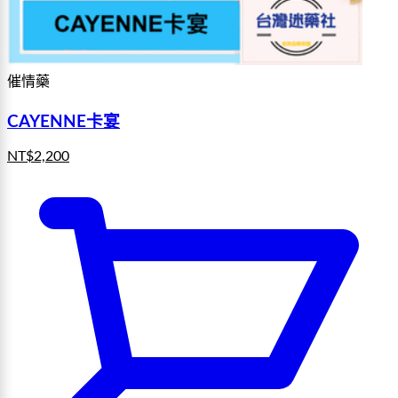
催情藥
CAYENNE卡宴
NT$
2,200