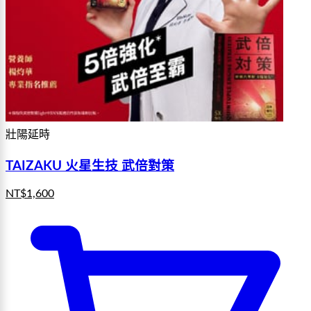
壯陽延時
TAIZAKU 火星生技 武倍對策
NT$
1,600